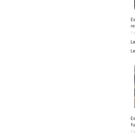
Es
re
7 
Lo
L
Es
fu
7 