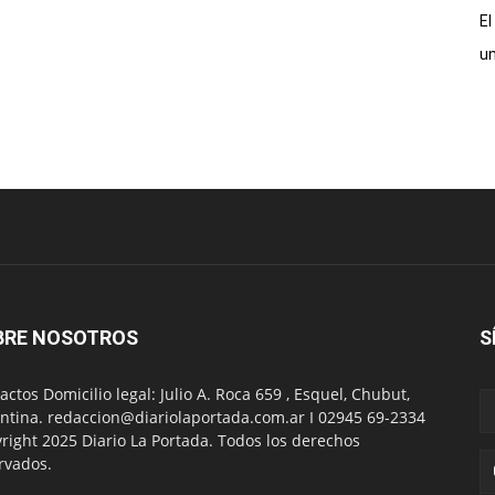
El
un
BRE NOSOTROS
S
actos Domicilio legal: Julio A. Roca 659 , Esquel, Chubut,
ntina. redaccion@diariolaportada.com.ar I 02945 69-2334
right 2025 Diario La Portada. Todos los derechos
rvados.