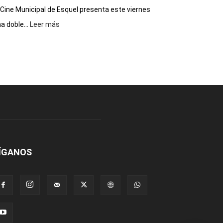
 Cine Municipal de Esquel presenta este viernes
:
a doble...
Leer más
Este
viernes,
el
Cine
Municipal
presenta
dos
funciones
de
Spider
Man:
Un
ÍGANOS
Nuevo
Día