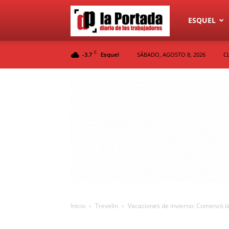
Diario
ESQUEL
C
-3.7
SÁBADO, AGOSTO 8, 2026
C
Esquel
La
Portada
Inicio
Trevelin
Vacaciones de invierno: Comenzó la 