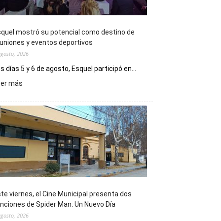
quel mostró su potencial como destino de
uniones y eventos deportivos
agosto, 2026
s días 5 y 6 de agosto, Esquel participó en...
:
eer más
Esquel
mostró
su
potencial
como
destino
de
reuniones
y
eventos
te viernes, el Cine Municipal presenta dos
deportivos
nciones de Spider Man: Un Nuevo Día
agosto, 2026