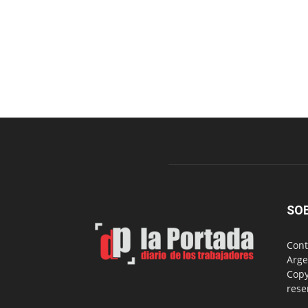
SO
Cont
Arge
Copy
rese