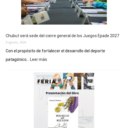
Chubut será sede del cierre general de los Juegos Epade 2027
8 agosto, 2026
Con el propósito de fortalecer el desarrollo del deporte
:
patagónico...
Leer más
Chubut
será
sede
del
cierre
general
de
los
Juegos
Epade
2027