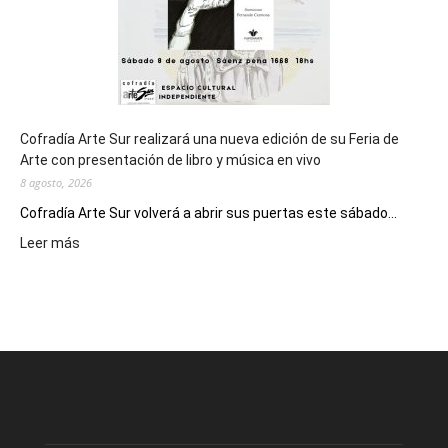
Cofradía Arte Sur realizará una nueva edición de su Feria de
Arte con presentación de libro y música en vivo
8 agosto, 2026
Cofradía Arte Sur volverá a abrir sus puertas este sábado...
:
Leer más
Cofradía
Arte
Sur
realizará
una
nueva
edición
de
su