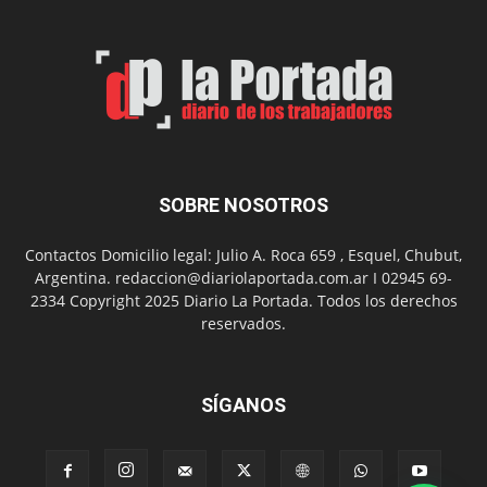
Feria
de
Arte
con
presentación
de
libro
y
música
SOBRE NOSOTROS
en
vivo
Contactos Domicilio legal: Julio A. Roca 659 , Esquel, Chubut,
Argentina. redaccion@diariolaportada.com.ar I 02945 69-
2334 Copyright 2025 Diario La Portada. Todos los derechos
reservados.
SÍGANOS