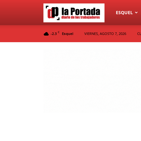
Diario
ESQUEL
C
-2.3
VIERNES, AGOSTO 7, 2026
C
Esquel
La
Portada