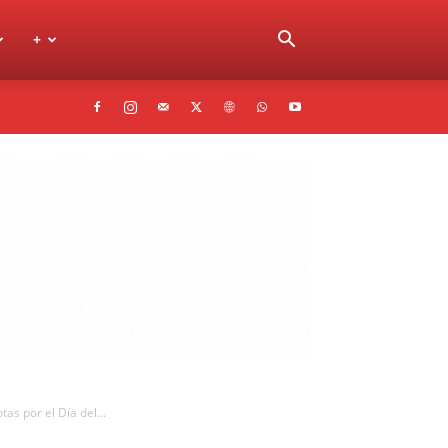
+
as por el Día del...