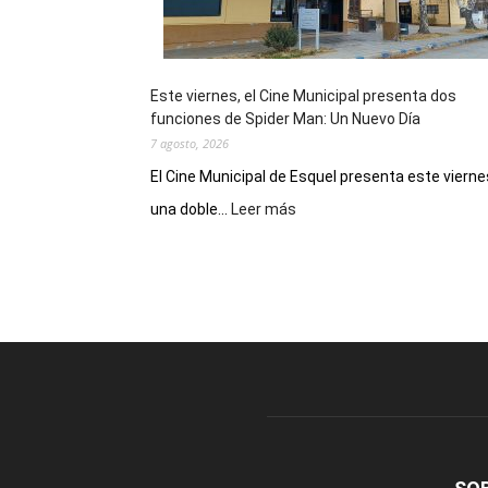
de
reuniones
y
eventos
Este viernes, el Cine Municipal presenta dos
deportivos
funciones de Spider Man: Un Nuevo Día
7 agosto, 2026
El Cine Municipal de Esquel presenta este vierne
:
una doble...
Leer más
Este
viernes,
el
Cine
Municipal
presenta
dos
funciones
de
Spider
Man:
Un