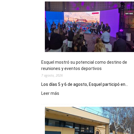
Esquel mostró su potencial como destino de
reuniones y eventos deportivos
7 agosto, 2026
Los días 5 y 6 de agosto, Esquel participó en...
:
Leer más
Esquel
mostró
su
potencial
como
destino