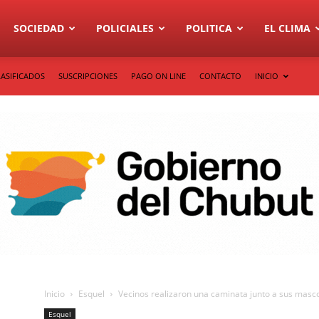
SOCIEDAD
POLICIALES
POLITICA
EL CLIMA
LASIFICADOS
SUSCRIPCIONES
PAGO ON LINE
CONTACTO
INICIO
Inicio
Esquel
Vecinos realizaron una caminata junto a sus mascot
Esquel