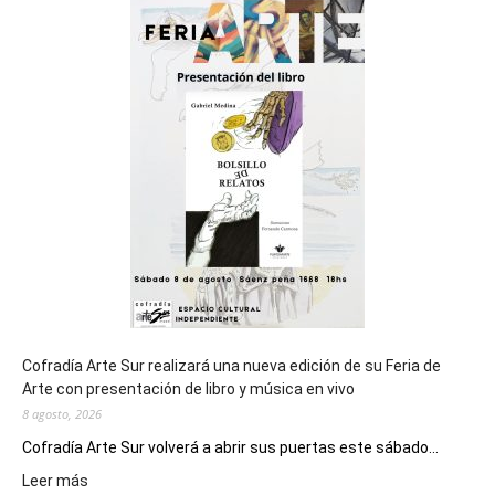
sede
del
cierre
general
de
los
Juegos
Epade
2027
Cofradía Arte Sur realizará una nueva edición de su Feria de
Arte con presentación de libro y música en vivo
8 agosto, 2026
Cofradía Arte Sur volverá a abrir sus puertas este sábado...
:
Leer más