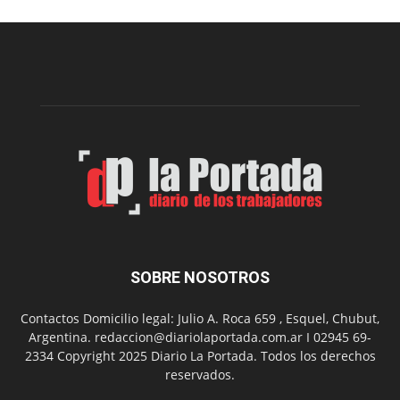
nueva
edición
de
la
Peña
Folclór
Municip
por
el
Día
del
Folclor
SOBRE NOSOTROS
Contactos Domicilio legal: Julio A. Roca 659 , Esquel, Chubut,
Argentina. redaccion@diariolaportada.com.ar I 02945 69-
2334 Copyright 2025 Diario La Portada. Todos los derechos
reservados.