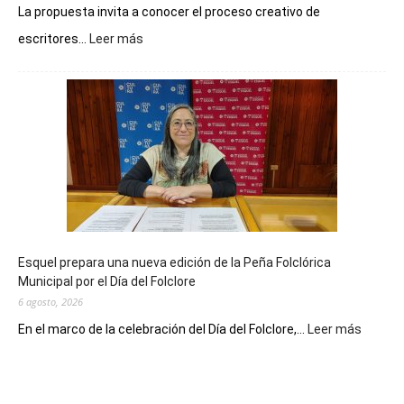
La propuesta invita a conocer el proceso creativo de
:
escritores...
Leer más
La
Biblioteca
Municipal
celebra
sus
90
años
con
un
Conversatorio
de
Esquel prepara una nueva edición de la Peña Folclórica
Escritores
Municipal por el Día del Folclore
Locales
6 agosto, 2026
:
En el marco de la celebración del Día del Folclore,...
Leer más
Esquel
prepar
una