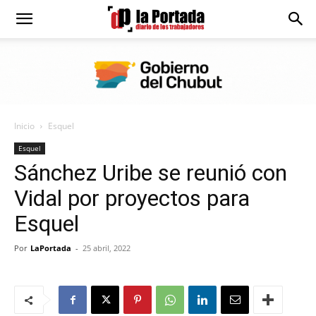
Diario
La
Inicio
Esquel
Portada
Esquel
Sánchez Uribe se reunió con
Vidal por proyectos para
Esquel
Por
LaPortada
-
25 abril, 2022