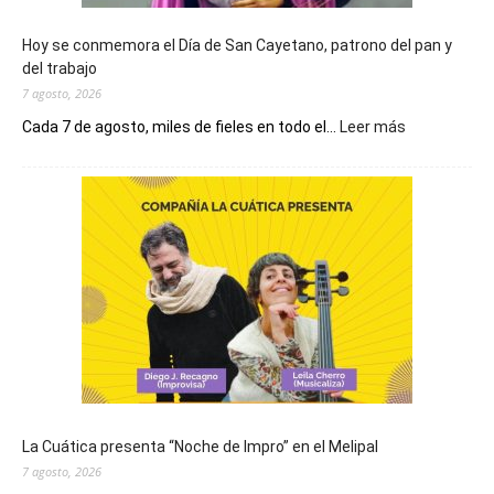
Hoy se conmemora el Día de San Cayetano, patrono del pan y
del trabajo
7 agosto, 2026
:
Cada 7 de agosto, miles de fieles en todo el...
Leer más
Hoy
se
conmemora
el
Día
de
San
Cayetano,
patrono
del
pan
y
del
La Cuática presenta “Noche de Impro” en el Melipal
trabajo
7 agosto, 2026