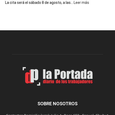
:
La cita será el sábado 8 de agosto, a las...
Leer más
La
Cuática
presenta
“Noche
de
Impro”
en
el
Melipal
SOBRE NOSOTROS