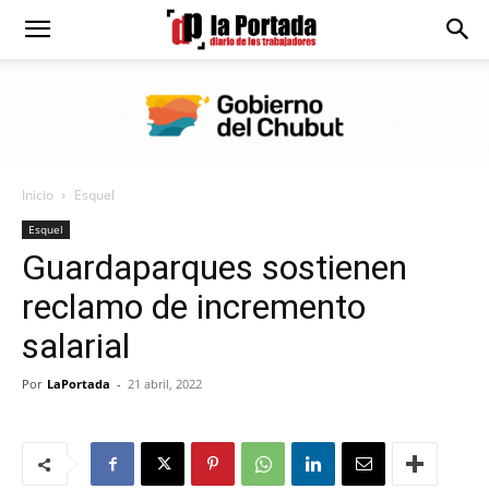
Diario
La
Inicio
Esquel
Portada
Esquel
Guardaparques sostienen
reclamo de incremento
salarial
Por
LaPortada
-
21 abril, 2022