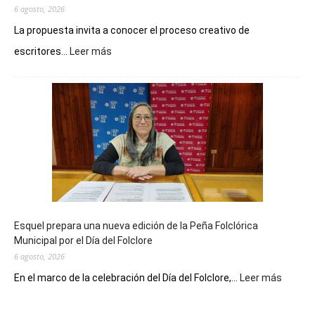
6 agosto, 2026
La propuesta invita a conocer el proceso creativo de
:
escritores...
Leer más
La
Biblioteca
Municipal
celebra
sus
90
años
con
un
Conversatorio
de
Esquel prepara una nueva edición de la Peña Folclórica
Escritores
Municipal por el Día del Folclore
Locales
6 agosto, 2026
:
En el marco de la celebración del Día del Folclore,...
Leer más
Esquel
prepar