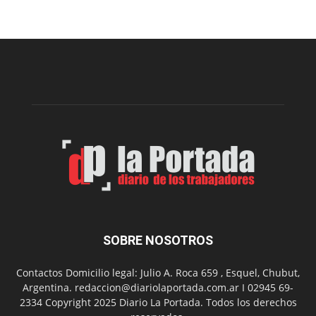
una
nueva
edición
de
la
Peña
Folclór
Municip
por
el
Día
del
Folclor
SOBRE NOSOTROS
Contactos Domicilio legal: Julio A. Roca 659 , Esquel, Chubut,
Argentina. redaccion@diariolaportada.com.ar I 02945 69-
2334 Copyright 2025 Diario La Portada. Todos los derechos