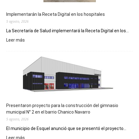
Implementarán la Receta Digital en los hospitales
5 agosto, 2026
La Secretaría de Salud implementará la Receta Digital en los...
:
Leer más
Implementarán
la
Receta
Digital
en
los
hospitales
Presentaron proyecto para la construcción del gimnasio
municipal N° 2 en el barrio Chanico Navarro
5 agosto, 2026
El municipio de Esquel anunció que se presentó el proyecto...
:
Leer más