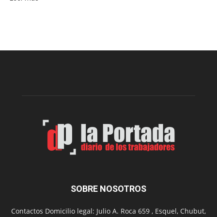
Presentaron
proyecto
para
la
construcción
del
gimnasio
municipal
N°
2
en
el
barrio
Chanico
Navarro
SOBRE NOSOTROS
Contactos Domicilio legal: Julio A. Roca 659 , Esquel, Chubut,