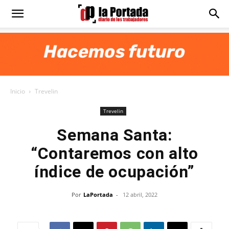
Diario
La
Inicio
Trevelin
Portada
Trevelin
Semana Santa:
“Contaremos con alto
índice de ocupación”
Por
LaPortada
-
12 abril, 2022