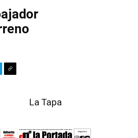
bajador
rreno
La Tapa