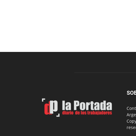
SO
Cont
Arge
Copy
rese