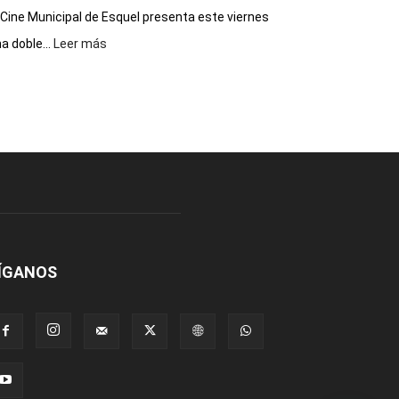
 Cine Municipal de Esquel presenta este viernes
:
a doble...
Leer más
Este
viernes,
el
Cine
Municipal
presenta
dos
funciones
de
Spider
Man:
Un
ÍGANOS
Nuevo
Día