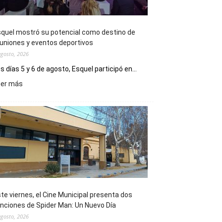
quel mostró su potencial como destino de
uniones y eventos deportivos
agosto, 2026
s días 5 y 6 de agosto, Esquel participó en...
:
eer más
Esquel
mostró
su
potencial
como
destino
de
reuniones
y
eventos
te viernes, el Cine Municipal presenta dos
deportivos
nciones de Spider Man: Un Nuevo Día
agosto, 2026