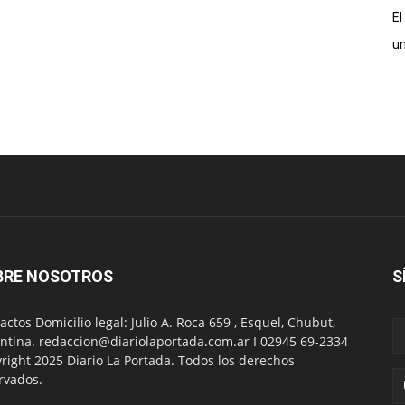
El
un
BRE NOSOTROS
S
actos Domicilio legal: Julio A. Roca 659 , Esquel, Chubut,
ntina. redaccion@diariolaportada.com.ar I 02945 69-2334
right 2025 Diario La Portada. Todos los derechos
rvados.