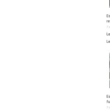
Es
re
7 
Lo
L
Es
fu
7 