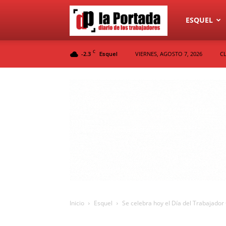
Diario
ESQUEL
C
-2.3
VIERNES, AGOSTO 7, 2026
C
Esquel
La
Portada
Inicio
Esquel
Se celebra hoy el Día del Trabajado