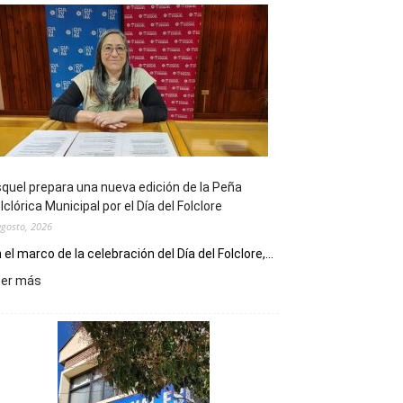
quel prepara una nueva edición de la Peña
lclórica Municipal por el Día del Folclore
agosto, 2026
 el marco de la celebración del Día del Folclore,...
:
eer más
Esquel
prepara
una
nueva
edición
de