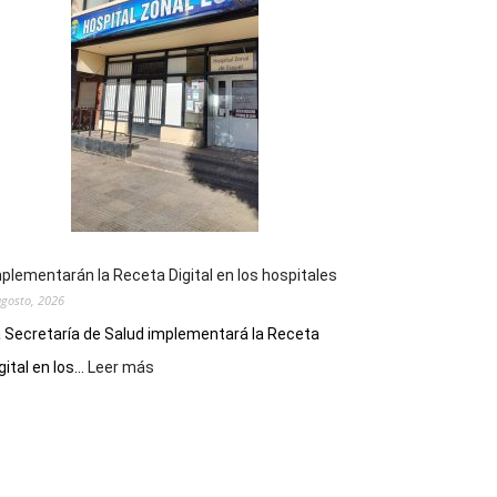
la
Peña
Folclórica
Municipal
por
el
Día
del
Folclore
plementarán la Receta Digital en los hospitales
agosto, 2026
 Secretaría de Salud implementará la Receta
:
gital en los...
Leer más
Implementarán
la
Receta
Digital
en