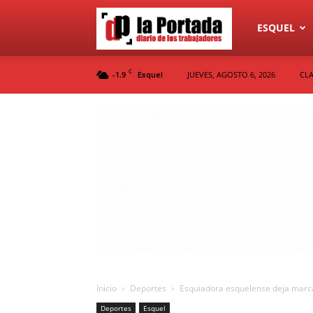
Diario
ESQUEL
C
-1.9
JUEVES, AGOSTO 6, 2026
CLA
Esquel
La
Portada
Inicio
Deportes
Esquiadora esquelense deja marca
Deportes
Esquel