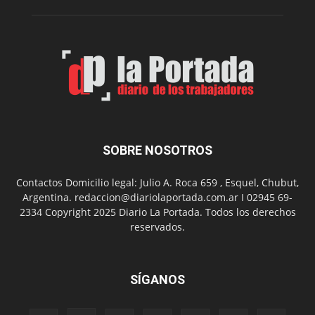
de
Spider
Man:
Un
Nuevo
Día
SOBRE NOSOTROS
Contactos Domicilio legal: Julio A. Roca 659 , Esquel, Chubut,
Argentina. redaccion@diariolaportada.com.ar I 02945 69-
2334 Copyright 2025 Diario La Portada. Todos los derechos
reservados.
SÍGANOS