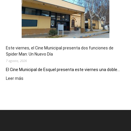
su
potencial
como
destino
de
reuniones
y
eventos
Este viernes, el Cine Municipal presenta dos funciones de
deportivos
Spider Man: Un Nuevo Día
7 agosto, 2026
El Cine Municipal de Esquel presenta este viernes una doble...
:
Leer más
Este
viernes,
el
Cine
Municipal
presenta
dos
funciones