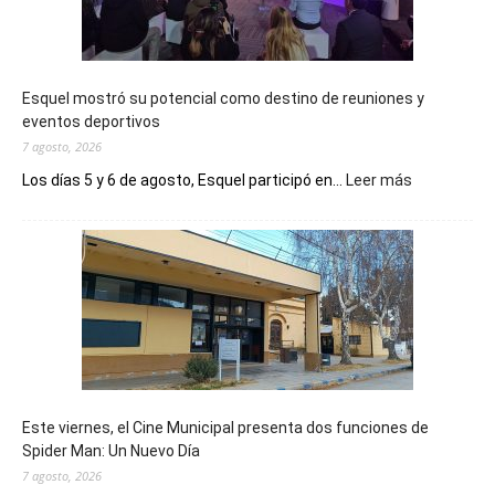
Esquel mostró su potencial como destino de reuniones y
eventos deportivos
7 agosto, 2026
:
Los días 5 y 6 de agosto, Esquel participó en...
Leer más
Esquel
mostró
su
potencial
como
destino
de
reuniones
y
eventos
Este viernes, el Cine Municipal presenta dos funciones de
deportivos
Spider Man: Un Nuevo Día
7 agosto, 2026