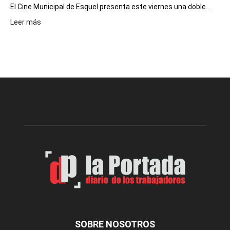
El Cine Municipal de Esquel presenta este viernes una doble...
:
Leer más
Este
viernes,
el
Cine
Municipal
presenta
dos
funciones
de
Spider
Man:
Un
Nuevo
Día
SOBRE NOSOTROS