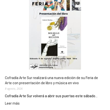
sede
del
cierre
general
de
los
Juegos
Epade
2027
Cofradía Arte Sur realizará una nueva edición de su Feria de
Arte con presentación de libro y música en vivo
8 agosto, 2026
Cofradía Arte Sur volverá a abrir sus puertas este sábado...
:
Leer más
Cofradía