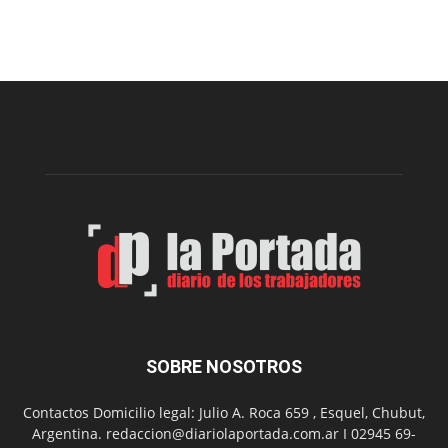
Arte
Sur
realizará
una
nueva
edición
de
su
Feria
de
Arte
con
presentación
de
libro
y
música
SOBRE NOSOTROS
en
vivo
Contactos Domicilio legal: Julio A. Roca 659 , Esquel, Chubut,
Argentina. redaccion@diariolaportada.com.ar I 02945 69-