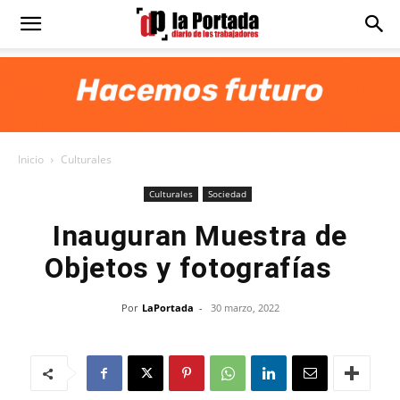
Diario
La
Inicio
Culturales
Portada
Culturales
Sociedad
Inauguran Muestra de
Objetos y fotografías
Por
LaPortada
-
30 marzo, 2022