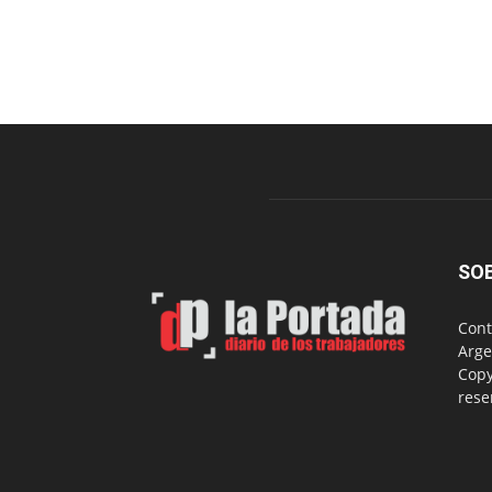
SO
Cont
Arge
Copy
rese