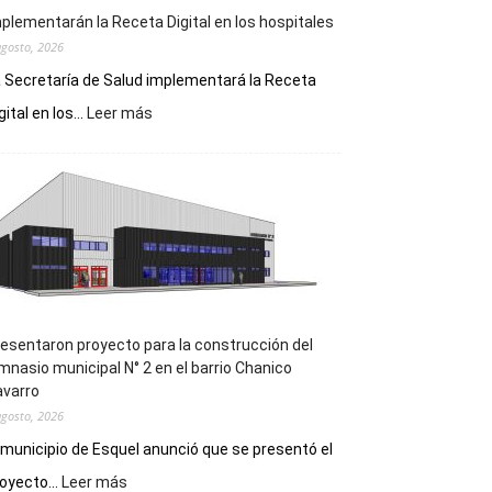
plementarán la Receta Digital en los hospitales
agosto, 2026
 Secretaría de Salud implementará la Receta
:
gital en los...
Leer más
Implementarán
la
Receta
Digital
en
los
hospitales
esentaron proyecto para la construcción del
mnasio municipal N° 2 en el barrio Chanico
avarro
agosto, 2026
 municipio de Esquel anunció que se presentó el
:
oyecto...
Leer más