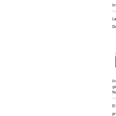
Im
5 
La
Di
Pr
gi
N
5 
El
pr