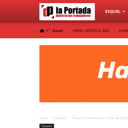
Diario
ESQUEL
C
1
JUEVES, AGOSTO 6, 2026
CLASI
Esquel
La
Portada
Inicio
Trevelin
Trevelin conmemora el Día de la 
Trevelin