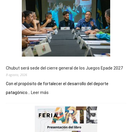
Chubut será sede del cierre general de los Juegos Epade 2027
8 agosto, 2026
Con el propósito de fortalecer el desarrollo del deporte
:
patagónico...
Leer más
Chubut
será
sede
del
cierre
general