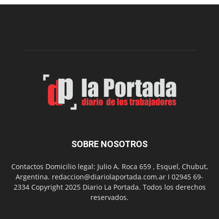
una
nueva
edición
de
su
Feria
de
Arte
con
presentación
de
libro
y
música
SOBRE NOSOTROS
en
vivo
Contactos Domicilio legal: Julio A. Roca 659 , Esquel, Chubut,
Argentina. redaccion@diariolaportada.com.ar I 02945 69-
2334 Copyright 2025 Diario La Portada. Todos los derechos
reservados.