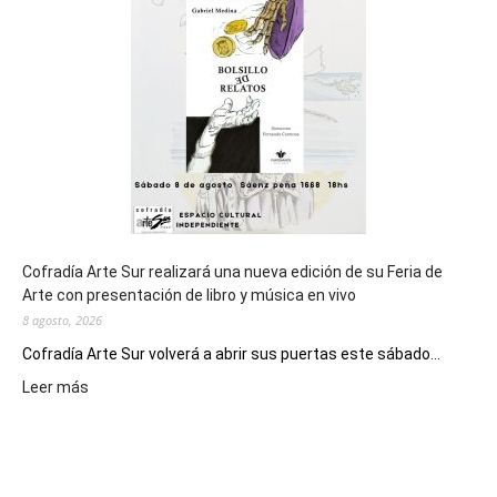
de
los
Juegos
Epade
2027
Cofradía Arte Sur realizará una nueva edición de su Feria de
Arte con presentación de libro y música en vivo
8 agosto, 2026
Cofradía Arte Sur volverá a abrir sus puertas este sábado...
:
Leer más
Cofradía
Arte
Sur
realizará