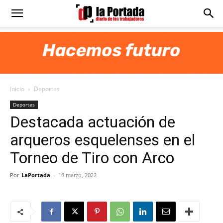
Diario
La
Inicio
Deportes
Portada
Deportes
Destacada actuación de
arqueros esquelenses en el
Torneo de Tiro con Arco
Por
LaPortada
-
18 marzo, 2022