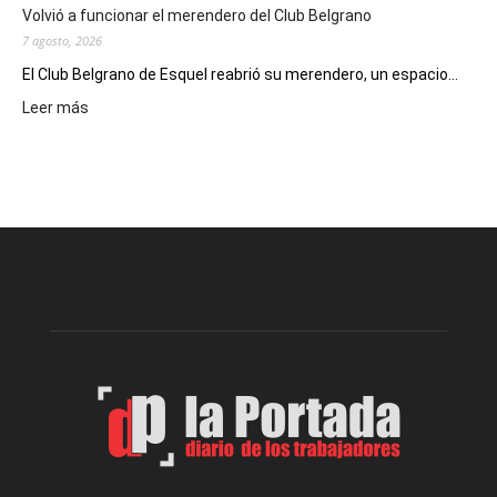
Un
Volvió a funcionar el merendero del Club Belgrano
Nuevo
7 agosto, 2026
Día
El Club Belgrano de Esquel reabrió su merendero, un espacio...
:
Leer más
Volvió
a
funcionar
el
merendero
del
Club
Belgrano