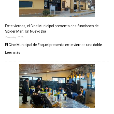
Este viernes, el Cine Municipal presenta dos funciones de
Spider Man: Un Nuevo Día
7 agosto, 2026
El Cine Municipal de Esquel presenta este viernes una doble...
:
Leer más
Este
viernes,
el
Cine
Municipal
presenta
dos
funciones
de
Spider
Man: