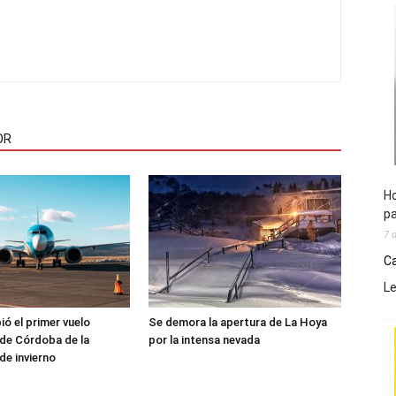
OR
Ho
pa
7 
Ca
L
ió el primer vuelo
Se demora la apertura de La Hoya
de Córdoba de la
por la intensa nevada
e invierno