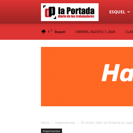
Diario
ESQUEL
C
1
VIERNES, AGOSTO 7, 2026
CLAS
Esquel
La
Portada
Inicio
Importantes
En estos días se licitaría la ca
Importantes