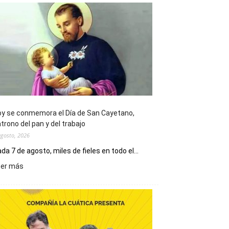
y se conmemora el Día de San Cayetano,
trono del pan y del trabajo
agosto, 2026
da 7 de agosto, miles de fieles en todo el...
:
eer más
Hoy
se
conmemora
el
Día