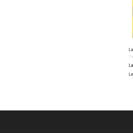
La
7 
La
L