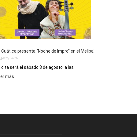
de
San
Cayetano,
patrono
del
pan
y
del
 Cuática presenta “Noche de Impro” en el Melipal
trabajo
agosto, 2026
 cita será el sábado 8 de agosto, a las...
:
eer más
La
Cuática
presenta
“Noche
de
Impro”
en
el
Melipal