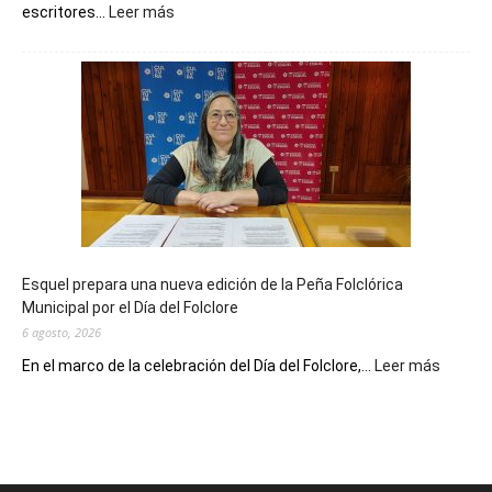
:
escritores...
Leer más
La
Biblioteca
Municipal
celebra
sus
90
años
con
un
Conversatorio
de
Esquel prepara una nueva edición de la Peña Folclórica
Escritores
Municipal por el Día del Folclore
Locales
6 agosto, 2026
:
En el marco de la celebración del Día del Folclore,...
Leer más
Esquel
prepar
una
nueva
edición