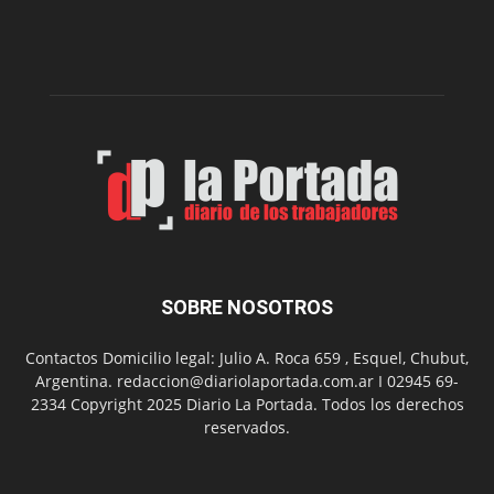
de
la
Peña
Folclór
Municip
por
el
Día
del
Folclor
SOBRE NOSOTROS
Contactos Domicilio legal: Julio A. Roca 659 , Esquel, Chubut,
Argentina. redaccion@diariolaportada.com.ar I 02945 69-
2334 Copyright 2025 Diario La Portada. Todos los derechos
reservados.