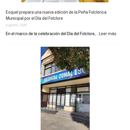
Esquel prepara una nueva edición de la Peña Folclórica
Municipal por el Día del Folclore
6 agosto, 2026
:
En el marco de la celebración del Día del Folclore,...
Leer más
Esquel
prepar
una
nueva
edición
de
la
Peña
Folclór
Municip
por
el
Día
del
Folclor