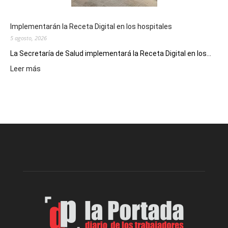
Implementarán la Receta Digital en los hospitales
5 agosto, 2026
La Secretaría de Salud implementará la Receta Digital en los...
:
Leer más
Implementarán
la
Receta
Digital
en
los
hospitales