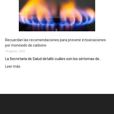
millonarios
en
toda
la
provincia
Recuerdan las recomendaciones para prevenir intoxicaciones
por monóxido de carbono
10 agosto, 2026
La Secretaría de Salud detalló cuáles son los síntomas de...
:
Leer más
Recuerdan
las
recomendaciones
para
prevenir
intoxicaciones
por
monóxido