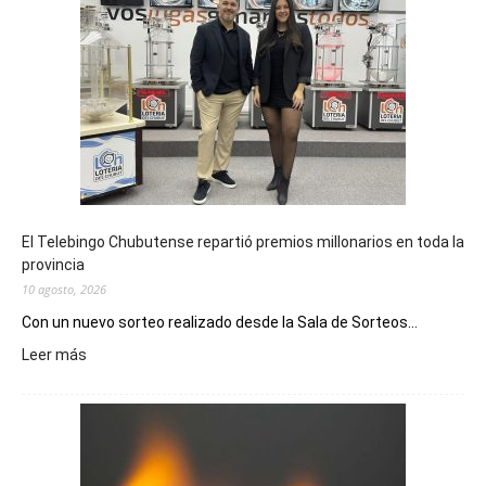
El Telebingo Chubutense repartió premios millonarios en toda la
provincia
10 agosto, 2026
Con un nuevo sorteo realizado desde la Sala de Sorteos...
:
Leer más
El
Telebingo
Chubutense
repartió
premios