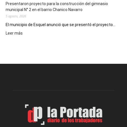
Presentaron proyecto para la construcción del gimnasio
municipal N° 2 en el barrio Chanico Navarro
5 agosto, 2026
El municipio de Esquel anunció que se presentó el proyecto...
:
Leer más
Presentaron
proyecto
para
la
construcción
del
gimnasio
municipal
N°
2
en
el
barrio
Chanico
Navarro