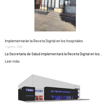
Implementarán la Receta Digital en los hospitales
5 agosto, 2026
La Secretaría de Salud implementará la Receta Digital en los...
:
Leer más
Implementarán
la
Receta
Digital
en
los
hospitales