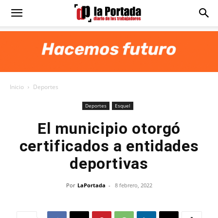
Diario
La
Inicio
Deportes
Portada
Deportes
Esquel
El municipio otorgó
certificados a entidades
deportivas
Por
LaPortada
-
8 febrero, 2022