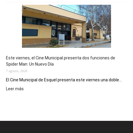
mostró
su
potencial
como
destino
de
reuniones
y
eventos
Este viernes, el Cine Municipal presenta dos funciones de
deportivos
Spider Man: Un Nuevo Día
7 agosto, 2026
El Cine Municipal de Esquel presenta este viernes una doble...
:
Leer más
Este
viernes,
el
Cine
Municipal
presenta
dos