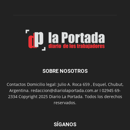
funciones
de
Spider
Man:
Un
Nuevo
Día
SOBRE NOSOTROS
Contactos Domicilio legal: Julio A. Roca 659 , Esquel, Chubut,
Argentina. redaccion@diariolaportada.com.ar I 02945 69-
2334 Copyright 2025 Diario La Portada. Todos los derechos
reservados.
SÍGANOS