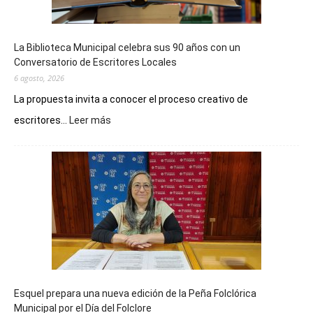
La Biblioteca Municipal celebra sus 90 años con un
Conversatorio de Escritores Locales
6 agosto, 2026
La propuesta invita a conocer el proceso creativo de
:
escritores...
Leer más
La
Biblioteca
Municipal
celebra
sus
90
años
con
un
Conversatorio
de
Esquel prepara una nueva edición de la Peña Folclórica
Escritores
Municipal por el Día del Folclore
Locales