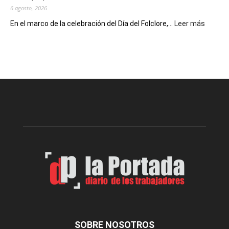
6 agosto, 2026
:
En el marco de la celebración del Día del Folclore,...
Leer más
Esquel
prepar
una
nueva
edición
de
la
Peña
Folclór
Municip
por
el
Día
del
Folclor
SOBRE NOSOTROS