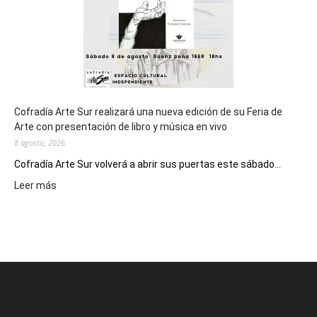
2027
Cofradía Arte Sur realizará una nueva edición de su Feria de
Arte con presentación de libro y música en vivo
8 agosto, 2026
Cofradía Arte Sur volverá a abrir sus puertas este sábado...
:
Leer más
Cofradía
Arte
Sur
realizará
una
nueva
edición
de