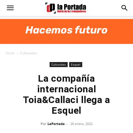
Diario
La
Inicio
Culturales
Portada
Culturales
Esquel
La compañía
internacional
Toia&Callaci llega a
Esquel
Por
LaPortada
-
26 enero, 2022