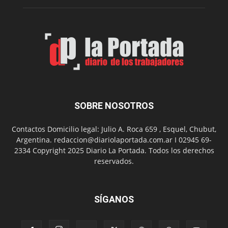
su
Feria
de
Arte
con
presentación
de
libro
y
música
SOBRE NOSOTROS
en
vivo
Contactos Domicilio legal: Julio A. Roca 659 , Esquel, Chubut,
Argentina. redaccion@diariolaportada.com.ar I 02945 69-
2334 Copyright 2025 Diario La Portada. Todos los derechos
reservados.
SÍGANOS