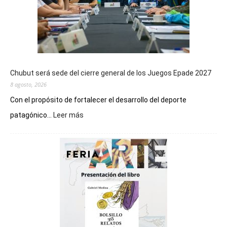
Chubut será sede del cierre general de los Juegos Epade 2027
8 agosto, 2026
Con el propósito de fortalecer el desarrollo del deporte
:
patagónico...
Leer más
Chubut
será
sede
del
cierre
general
de
los
Juegos
Epade