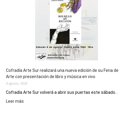
de
los
Juegos
Epade
2027
Cofradía Arte Sur realizará una nueva edición de su Feria de
Arte con presentación de libro y música en vivo
8 agosto, 2026
Cofradía Arte Sur volverá a abrir sus puertas este sábado...
:
Leer más
Cofradía
Arte
Sur
realizará
una