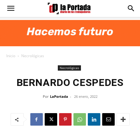
Diario
La
Inicio
Necrológicas
Portada
Necrológicas
BERNARDO CESPEDES
Por
LaPortada
-
26 enero, 2022