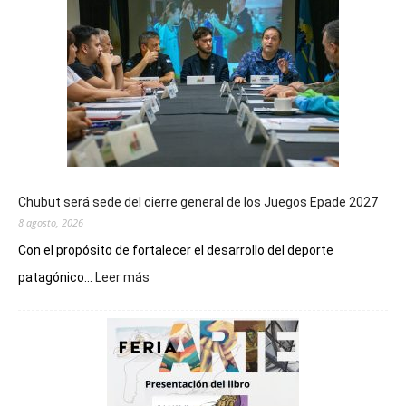
Chubut será sede del cierre general de los Juegos Epade 2027
8 agosto, 2026
Con el propósito de fortalecer el desarrollo del deporte
:
patagónico...
Leer más
Chubut
será
sede
del
cierre
general