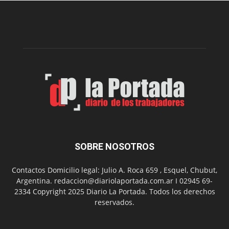
nueva
edición
de
su
Feria
de
Arte
con
presentación
de
libro
y
música
SOBRE NOSOTROS
en
vivo
Contactos Domicilio legal: Julio A. Roca 659 , Esquel, Chubut,
Argentina. redaccion@diariolaportada.com.ar I 02945 69-
2334 Copyright 2025 Diario La Portada. Todos los derechos
reservados.