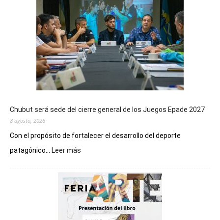
Chubut será sede del cierre general de los Juegos Epade 2027
8 agosto, 2026
Con el propósito de fortalecer el desarrollo del deporte
:
patagónico...
Leer más
Chubut
será
sede
del
cierre
general