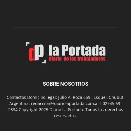
nueva
edición
de
su
Feria
de
Arte
con
presentación
de
libro
y
música
SOBRE NOSOTROS
en
vivo
Contactos Domicilio legal: Julio A. Roca 659 , Esquel, Chubut,
Argentina. redaccion@diariolaportada.com.ar I 02945 69-
2334 Copyright 2025 Diario La Portada. Todos los derechos
reservados.