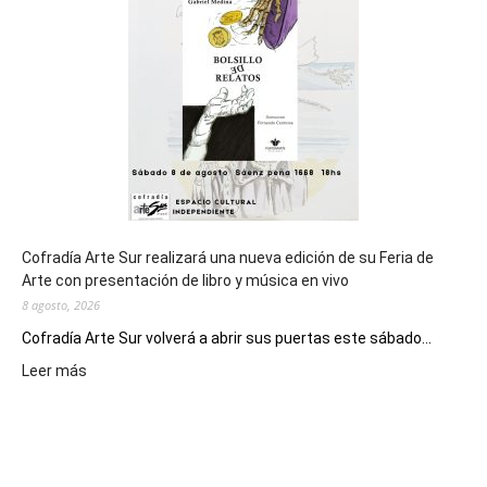
de
los
Juegos
Epade
2027
Cofradía Arte Sur realizará una nueva edición de su Feria de
Arte con presentación de libro y música en vivo
8 agosto, 2026
Cofradía Arte Sur volverá a abrir sus puertas este sábado...
:
Leer más
Cofradía
Arte
Sur
realizará
una