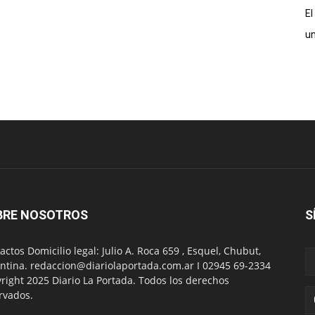
El
un
BRE NOSOTROS
S
actos Domicilio legal: Julio A. Roca 659 , Esquel, Chubut,
ntina. redaccion@diariolaportada.com.ar I 02945 69-2334
right 2025 Diario La Portada. Todos los derechos
rvados.