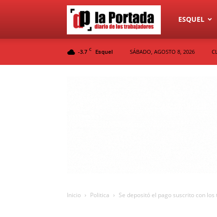
Diario
ESQUEL
C
-3.7
SÁBADO, AGOSTO 8, 2026
C
Esquel
La
Portada
Inicio
Politica
Se depositó el pago suscrito con los 