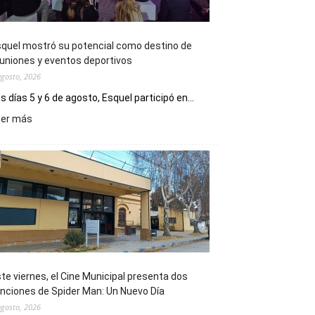
quel mostró su potencial como destino de
uniones y eventos deportivos
agosto, 2026
s días 5 y 6 de agosto, Esquel participó en...
:
eer más
Esquel
mostró
su
potencial
como
destino
de
reuniones
y
eventos
te viernes, el Cine Municipal presenta dos
deportivos
nciones de Spider Man: Un Nuevo Día
agosto, 2026