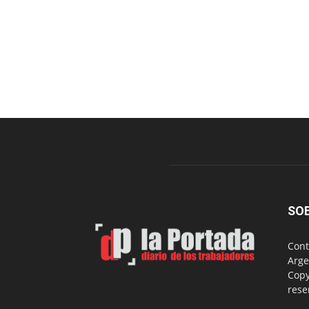
SO
Cont
Arge
Copy
rese