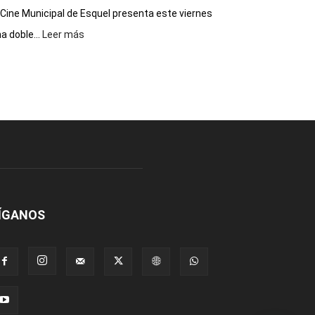
 Cine Municipal de Esquel presenta este viernes
:
a doble...
Leer más
Este
viernes,
el
Cine
Municipal
presenta
dos
funciones
de
Spider
Man:
Un
ÍGANOS
Nuevo
Día