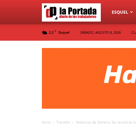
Diario
ESQUEL
C
2.2
SÁBADO, AGOSTO 8, 2026
CL
Esquel
La
Portada
Inicio
Trevelin
Violencia de Género: Se reunió la m