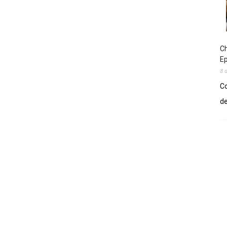
Ch
E
8 
Co
de