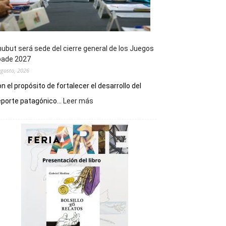
ubut será sede del cierre general de los Juegos
pade 2027
agosto, 2026
n el propósito de fortalecer el desarrollo del
:
porte patagónico...
Leer más
Chubut
será
sede
del
cierre
general
de
los
Juegos
Epade
2027