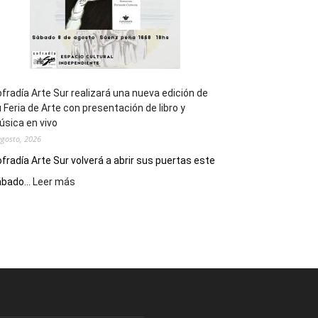
fradía Arte Sur realizará una nueva edición de
 Feria de Arte con presentación de libro y
sica en vivo
agosto, 2026
fradía Arte Sur volverá a abrir sus puertas este
:
bado...
Leer más
Cofradía
Arte
Sur
realizará
una
nueva
edición
de
su