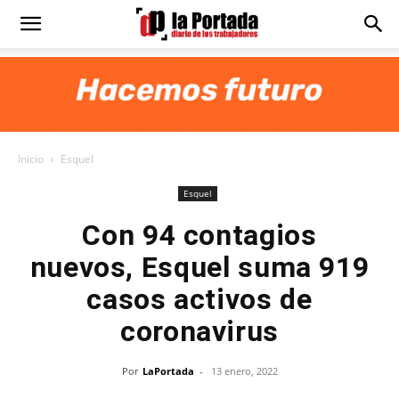
Diario
La
Inicio
Esquel
Portada
Esquel
Con 94 contagios
nuevos, Esquel suma 919
casos activos de
coronavirus
Por
LaPortada
-
13 enero, 2022