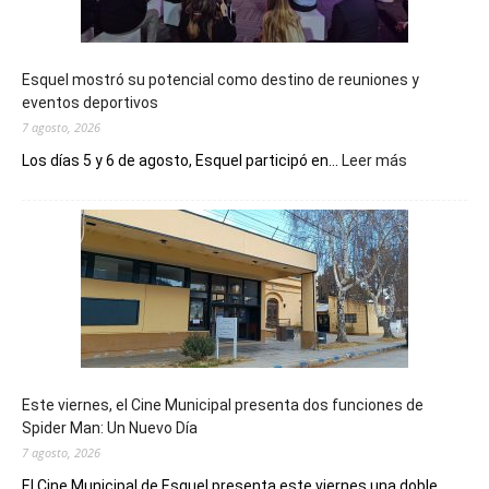
Esquel mostró su potencial como destino de reuniones y
eventos deportivos
7 agosto, 2026
:
Los días 5 y 6 de agosto, Esquel participó en...
Leer más
Esquel
mostró
su
potencial
como
destino
de
reuniones
y
eventos
Este viernes, el Cine Municipal presenta dos funciones de
deportivos
Spider Man: Un Nuevo Día
7 agosto, 2026
El Cine Municipal de Esquel presenta este viernes una doble...