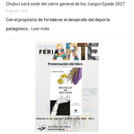
Chubut será sede del cierre general de los Juegos Epade 2027
8 agosto, 2026
Con el propósito de fortalecer el desarrollo del deporte
:
patagónico...
Leer más
Chubut
será
sede
del
cierre
general
de
los
Juegos
Epade
2027