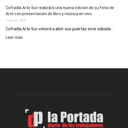
Cofradía Arte Sur realizará una nueva edición de su Feria de
Arte con presentación de libro y música en vivo
8 agosto, 2026
Cofradía Arte Sur volverá a abrir sus puertas este sábado...
:
Leer más
Cofradía
Arte
Sur
realizará
una
nueva
edición
de
su
Feria
de
Arte
con
presentación
de