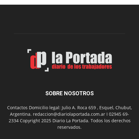
edición
de
la
Peña
Folclór
Municip
por
el
Día
del
Folclor
SOBRE NOSOTROS
Contactos Domicilio legal: Julio A. Roca 659 , Esquel, Chubut,
Argentina. redaccion@diariolaportada.com.ar I 02945 69-
2334 Copyright 2025 Diario La Portada. Todos los derechos
reservados.