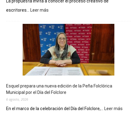
La propuesta invita a conocer el proceso creativo de
:
escritores...
Leer más
La
Biblioteca
Municipal
celebra
sus
90
años
con
un
Conversatorio
de
Esquel prepara una nueva edición de la Peña Folclórica
Escritores
Municipal por el Día del Folclore
Locales
6 agosto, 2026
:
En el marco de la celebración del Día del Folclore,...
Leer más
Esquel
prepar
una
nueva