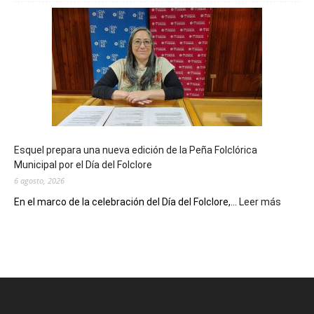
Biblioteca
Municipal
celebra
sus
90
años
con
un
Conversatorio
de
Esquel prepara una nueva edición de la Peña Folclórica
Escritores
Municipal por el Día del Folclore
Locales
6 agosto, 2026
:
En el marco de la celebración del Día del Folclore,...
Leer más
Esquel
prepar
una
nueva
edición
de
la