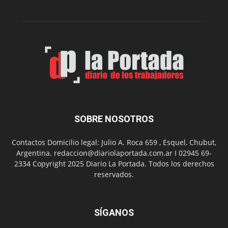
Peña
Folclór
Municip
por
el
Día
del
Folclor
SOBRE NOSOTROS
Contactos Domicilio legal: Julio A. Roca 659 , Esquel, Chubut,
Argentina. redaccion@diariolaportada.com.ar I 02945 69-
2334 Copyright 2025 Diario La Portada. Todos los derechos
reservados.
SÍGANOS