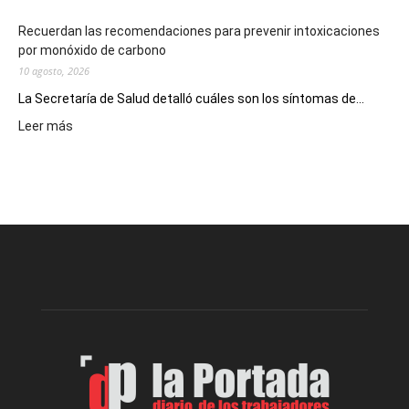
Recuerdan las recomendaciones para prevenir intoxicaciones
por monóxido de carbono
10 agosto, 2026
La Secretaría de Salud detalló cuáles son los síntomas de...
:
Leer más
Recuerdan
las
recomendaciones
para
prevenir
intoxicaciones
por
monóxido
de
carbono