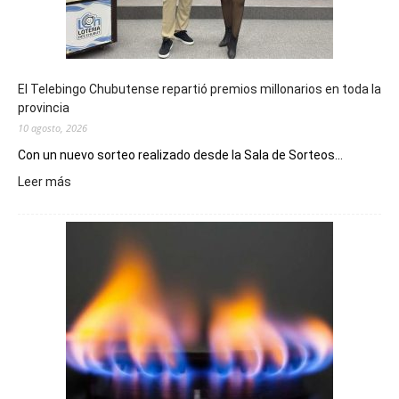
El Telebingo Chubutense repartió premios millonarios en toda la
provincia
10 agosto, 2026
Con un nuevo sorteo realizado desde la Sala de Sorteos...
:
Leer más
El
Telebingo
Chubutense
repartió
premios
millonarios
en
toda
la
provincia