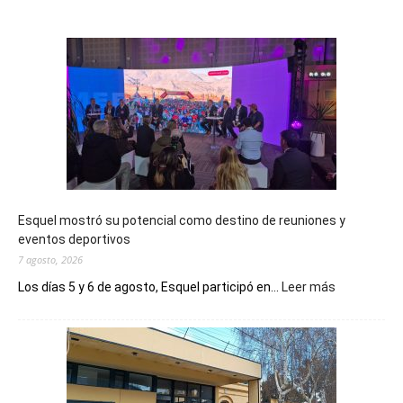
Esquel mostró su potencial como destino de reuniones y
eventos deportivos
7 agosto, 2026
:
Los días 5 y 6 de agosto, Esquel participó en...
Leer más
Esquel
mostró
su
potencial
como
destino