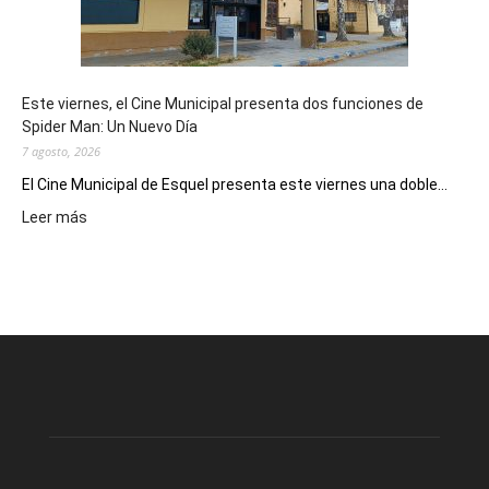
de
reuniones
y
eventos
Este viernes, el Cine Municipal presenta dos funciones de
deportivos
Spider Man: Un Nuevo Día
7 agosto, 2026
El Cine Municipal de Esquel presenta este viernes una doble...
:
Leer más
Este
viernes,
el
Cine
Municipal
presenta
dos
funciones
de
Spider
Man: