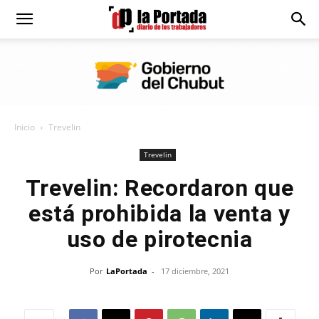
Diario
La
Inicio
Trevelin
Portada
Trevelin
Trevelin: Recordaron que
está prohibida la venta y
uso de pirotecnia
Por
LaPortada
-
17 diciembre, 2021