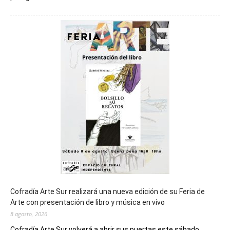
Chubut
será
sede
del
cierre
general
de
los
Juegos
Epade
2027
Cofradía Arte Sur realizará una nueva edición de su Feria de
Arte con presentación de libro y música en vivo
8 agosto, 2026
Cofradía Arte Sur volverá a abrir sus puertas este sábado...