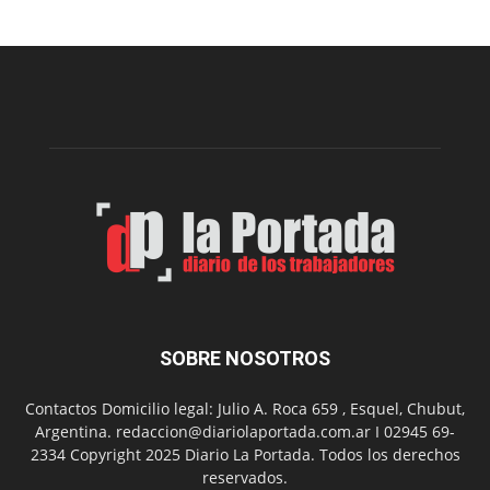
realizará
una
nueva
edición
de
su
Feria
de
Arte
con
presentación
de
libro
y
música
SOBRE NOSOTROS
en
vivo
Contactos Domicilio legal: Julio A. Roca 659 , Esquel, Chubut,
Argentina. redaccion@diariolaportada.com.ar I 02945 69-
2334 Copyright 2025 Diario La Portada. Todos los derechos
reservados.