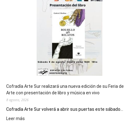
cierre
general
de
los
Juegos
Epade
2027
Cofradía Arte Sur realizará una nueva edición de su Feria de
Arte con presentación de libro y música en vivo
8 agosto, 2026
Cofradía Arte Sur volverá a abrir sus puertas este sábado...
:
Leer más
Cofradía
Arte
Sur