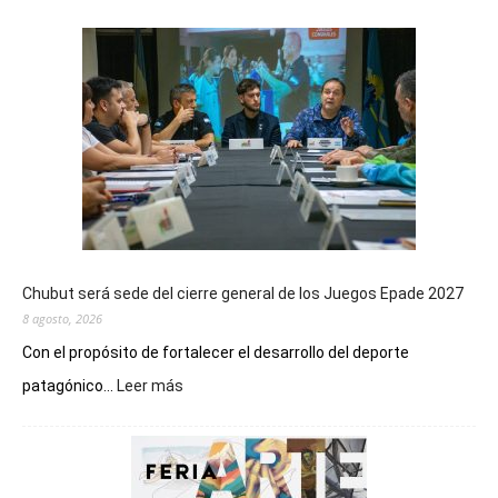
Chubut será sede del cierre general de los Juegos Epade 2027
8 agosto, 2026
Con el propósito de fortalecer el desarrollo del deporte
:
patagónico...
Leer más
Chubut
será
sede
del