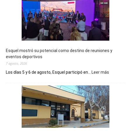
Esquel mostró su potencial como destino de reuniones y
eventos deportivos
7 agosto, 2026
:
Los días 5 y 6 de agosto, Esquel participó en...
Leer más
Esquel
mostró
su
potencial
como
destino
de
reuniones
y