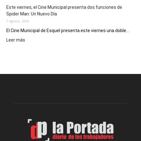
eventos
Este viernes, el Cine Municipal presenta dos funciones de
deportivos
Spider Man: Un Nuevo Día
7 agosto, 2026
El Cine Municipal de Esquel presenta este viernes una doble...
:
Leer más
Este
viernes,
el
Cine
Municipal
presenta
dos
funciones
de
Spider
Man:
Un
Nuevo
Día