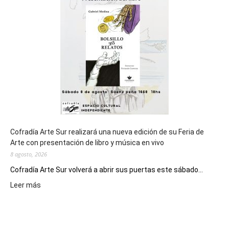
general
de
los
Juegos
Epade
2027
Cofradía Arte Sur realizará una nueva edición de su Feria de
Arte con presentación de libro y música en vivo
8 agosto, 2026
Cofradía Arte Sur volverá a abrir sus puertas este sábado...
:
Leer más
Cofradía
Arte
Sur
realizará