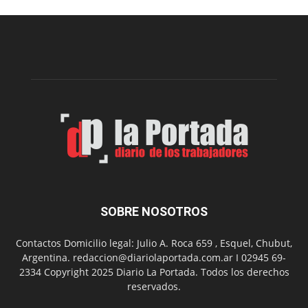
una
nueva
edición
de
su
Feria
de
Arte
con
presentación
de
libro
y
música
SOBRE NOSOTROS
en
vivo
Contactos Domicilio legal: Julio A. Roca 659 , Esquel, Chubut,
Argentina. redaccion@diariolaportada.com.ar I 02945 69-
2334 Copyright 2025 Diario La Portada. Todos los derechos
reservados.