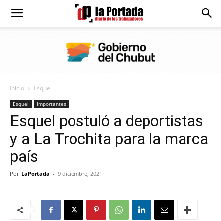
Diario
La
Inicio
Esquel
Portada
Esquel
Importantes
Esquel postuló a deportistas
y a La Trochita para la marca
país
Por
LaPortada
-
9 diciembre, 2021