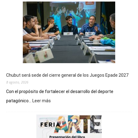
Chubut será sede del cierre general de los Juegos Epade 2027
8 agosto, 2026
Con el propósito de fortalecer el desarrollo del deporte
:
patagónico...
Leer más
Chubut
será
sede
del
cierre