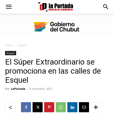
Diario
La
Inicio
Esquel
Portada
Esquel
El Súper Extraordinario se
promociona en las calles de
Esquel
Por
LaPortada
-
8 diciembre, 2021