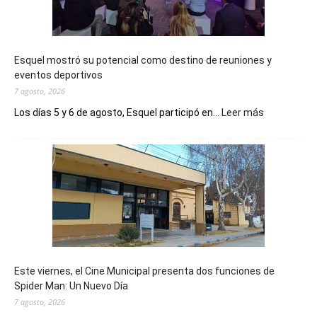
Esquel mostró su potencial como destino de reuniones y
eventos deportivos
7 agosto, 2026
:
Los días 5 y 6 de agosto, Esquel participó en...
Leer más
Esquel
mostró
su
potencial
como
destino
de
reuniones
y
eventos
Este viernes, el Cine Municipal presenta dos funciones de
deportivos
Spider Man: Un Nuevo Día
7 agosto, 2026