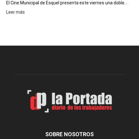
El Cine Municipal de Esquel presenta este viernes una doble...
:
Leer más
Este
viernes,
el
Cine
Municipal
presenta
dos
funciones
de
Spider
Man:
Un
Nuevo
Día
SOBRE NOSOTROS