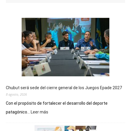
Chubut será sede del cierre general de los Juegos Epade 2027
8 agosto, 2026
Con el propósito de fortalecer el desarrollo del deporte
:
patagónico...
Leer más
Chubut
será
sede