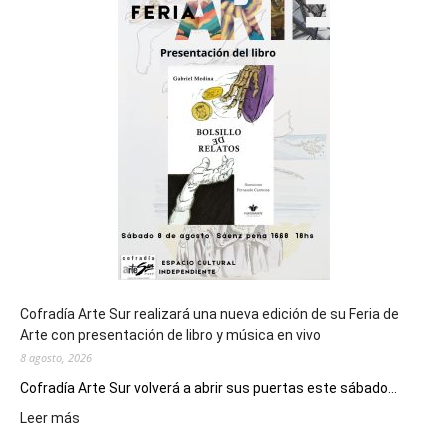
del
cierre
general
de
los
Juegos
Epade
2027
Cofradía Arte Sur realizará una nueva edición de su Feria de
Arte con presentación de libro y música en vivo
8 agosto, 2026
Cofradía Arte Sur volverá a abrir sus puertas este sábado...
:
Leer más
Cofradía