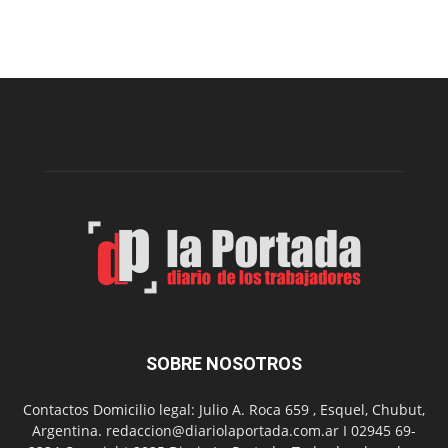
Arte
Sur
realizará
una
nueva
edición
de
su
Feria
de
Arte
con
presentación
de
libro
y
música
SOBRE NOSOTROS
en
vivo
Contactos Domicilio legal: Julio A. Roca 659 , Esquel, Chubut,
Argentina. redaccion@diariolaportada.com.ar I 02945 69-