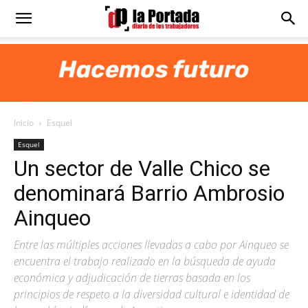
Diario
La
Inicio
Esquel
Portada
Esquel
Un sector de Valle Chico se
denominará Barrio Ambrosio
Ainqueo
Entre las múltiples acciones llevadas a cabo por Ainqueo se
encuentra el trabajo realizado en la búsqueda de ayuda
económica y adjudicación de tierras basada en los
principios de respeto a la diversidad cultural e identidad de