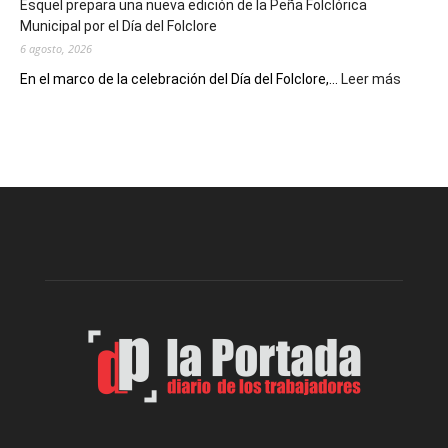
Esquel prepara una nueva edición de la Peña Folclórica
Escritores
Municipal por el Día del Folclore
Locales
6 agosto, 2026
:
En el marco de la celebración del Día del Folclore,...
Leer más
Esquel
prepar
una
nueva
edición
de
la
Peña
Folclór
Municip
por
el
Día
del
Folclor