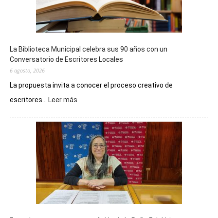
La Biblioteca Municipal celebra sus 90 años con un
Conversatorio de Escritores Locales
6 agosto, 2026
La propuesta invita a conocer el proceso creativo de
:
escritores...
Leer más
La
Biblioteca
Municipal
celebra
sus
90
años
con
un
Conversatorio
de