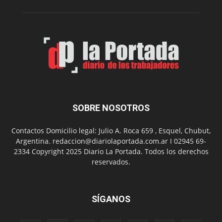
su
Feria
de
Arte
con
presentación
de
libro
y
música
SOBRE NOSOTROS
en
vivo
Contactos Domicilio legal: Julio A. Roca 659 , Esquel, Chubut,
Argentina. redaccion@diariolaportada.com.ar I 02945 69-
2334 Copyright 2025 Diario La Portada. Todos los derechos
reservados.
SÍGANOS