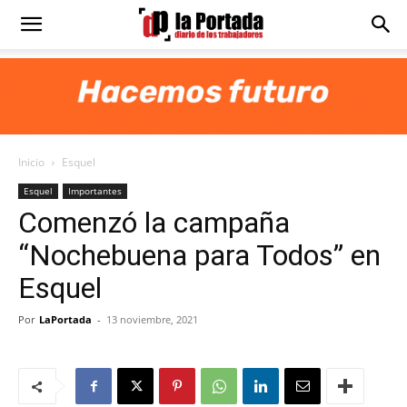
Diario
La
Inicio
Esquel
Portada
Esquel
Importantes
Comenzó la campaña
“Nochebuena para Todos” en
Esquel
Por
LaPortada
-
13 noviembre, 2021