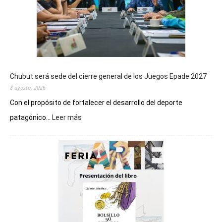
Chubut será sede del cierre general de los Juegos Epade 2027
8 agosto, 2026
Con el propósito de fortalecer el desarrollo del deporte
:
patagónico...
Leer más
Chubut
será
sede
del
cierre
general
de
los
Juegos
Epade