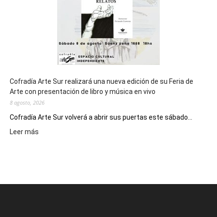
2027
Cofradía Arte Sur realizará una nueva edición de su Feria de
Arte con presentación de libro y música en vivo
8 agosto, 2026
Cofradía Arte Sur volverá a abrir sus puertas este sábado...
:
Leer más
Cofradía
Arte
Sur
realizará
una
nueva
edición
de