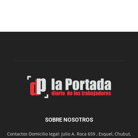
Cofradía
Arte
Sur
realizará
una
nueva
edición
de
su
Feria
de
Arte
con
presentación
de
libro
y
música
SOBRE NOSOTROS
en
vivo
Contactos Domicilio legal: Julio A. Roca 659 , Esquel, Chubut,