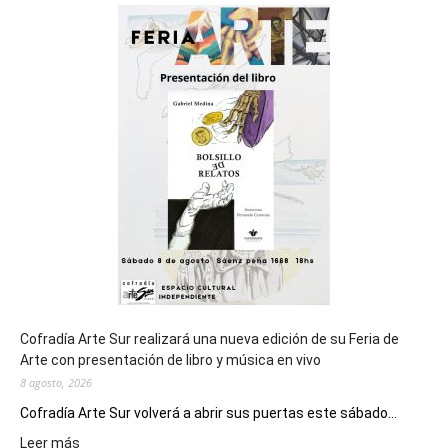
será
sede
del
cierre
general
de
los
Juegos
Epade
2027
Cofradía Arte Sur realizará una nueva edición de su Feria de
Arte con presentación de libro y música en vivo
8 agosto, 2026
Cofradía Arte Sur volverá a abrir sus puertas este sábado...
:
Leer más