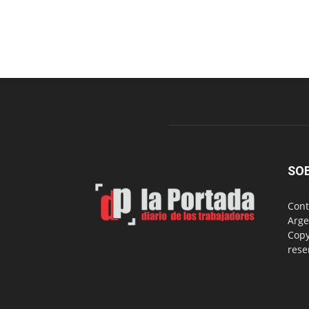
SO
Cont
Arge
Copy
rese