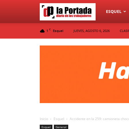
Diario
ESQUEL
C
1
JUEVES, AGOSTO 6, 2026
CLASI
Esquel
La
Portada
Inicio
Esquel
Accidente en la 259: camioneta choc
Esquel
General