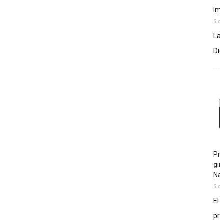
Im
5 
La
Di
Pr
gi
N
5 
El
pr