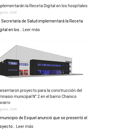
plementarán la Receta Digital en los hospitales
agosto, 2026
 Secretaría de Salud implementará la Receta
:
gital en los...
Leer más
Implementarán
la
Receta
Digital
en
los
hospitales
esentaron proyecto para la construcción del
mnasio municipal N° 2 en el barrio Chanico
avarro
agosto, 2026
 municipio de Esquel anunció que se presentó el
:
oyecto...
Leer más