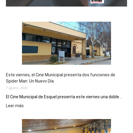
Este viernes, el Cine Municipal presenta dos funciones de
Spider Man: Un Nuevo Día
7 agosto, 2026
El Cine Municipal de Esquel presenta este viernes una doble...
:
Leer más
Este
viernes,
el
Cine