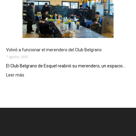
Municipal
presenta
dos
funciones
de
Spider
Man:
Un
Volvió a funcionar el merendero del Club Belgrano
Nuevo
7 agosto, 2026
Día
El Club Belgrano de Esquel reabrió su merendero, un espacio...
:
Leer más
Volvió
a
funcionar
el
merendero
del
Club
Belgrano