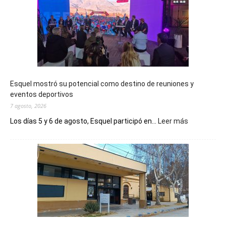
Esquel mostró su potencial como destino de reuniones y
eventos deportivos
7 agosto, 2026
:
Los días 5 y 6 de agosto, Esquel participó en...
Leer más
Esquel
mostró
su
potencial
como
destino
de
reuniones
y