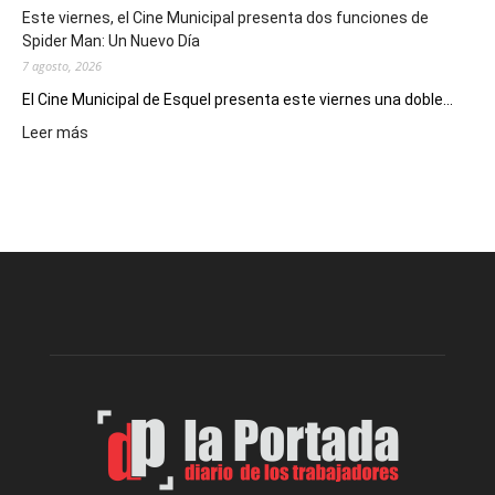
eventos
Este viernes, el Cine Municipal presenta dos funciones de
deportivos
Spider Man: Un Nuevo Día
7 agosto, 2026
El Cine Municipal de Esquel presenta este viernes una doble...
:
Leer más
Este
viernes,
el
Cine
Municipal
presenta
dos
funciones
de
Spider
Man:
Un
Nuevo
Día