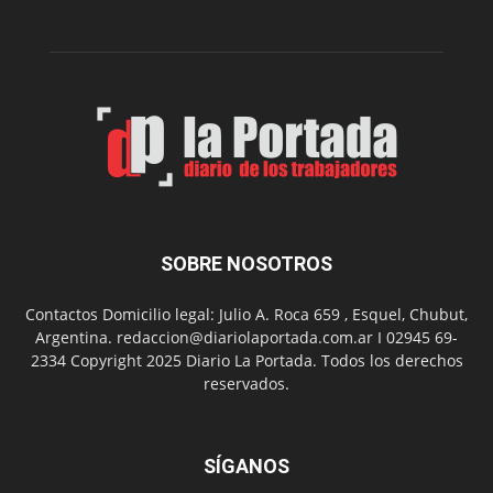
Peña
Folclór
Municip
por
el
Día
del
Folclor
SOBRE NOSOTROS
Contactos Domicilio legal: Julio A. Roca 659 , Esquel, Chubut,
Argentina. redaccion@diariolaportada.com.ar I 02945 69-
2334 Copyright 2025 Diario La Portada. Todos los derechos
reservados.
SÍGANOS