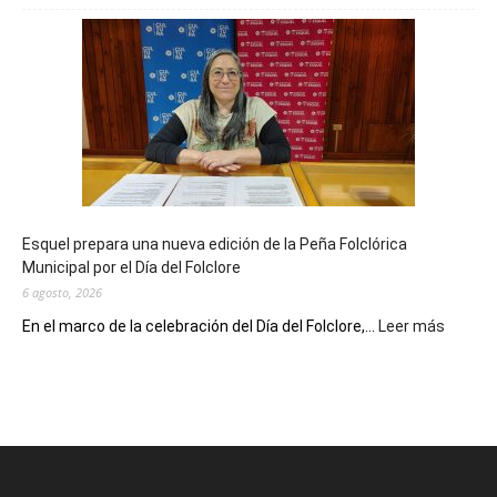
Biblioteca
Municipal
celebra
sus
90
años
con
un
Conversatorio
de
Esquel prepara una nueva edición de la Peña Folclórica
Escritores
Municipal por el Día del Folclore
Locales
6 agosto, 2026
:
En el marco de la celebración del Día del Folclore,...
Leer más
Esquel
prepar
una
nueva
edición
de
la