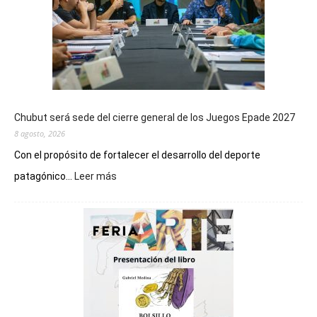
Chubut será sede del cierre general de los Juegos Epade 2027
8 agosto, 2026
Con el propósito de fortalecer el desarrollo del deporte
:
patagónico...
Leer más
Chubut
será
sede
del
cierre
general
de
los
Juegos