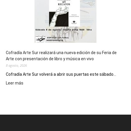
Epade
2027
Cofradía Arte Sur realizará una nueva edición de su Feria de
Arte con presentación de libro y música en vivo
8 agosto, 2026
Cofradía Arte Sur volverá a abrir sus puertas este sábado...
:
Leer más
Cofradía
Arte
Sur
realizará
una
nueva
edición