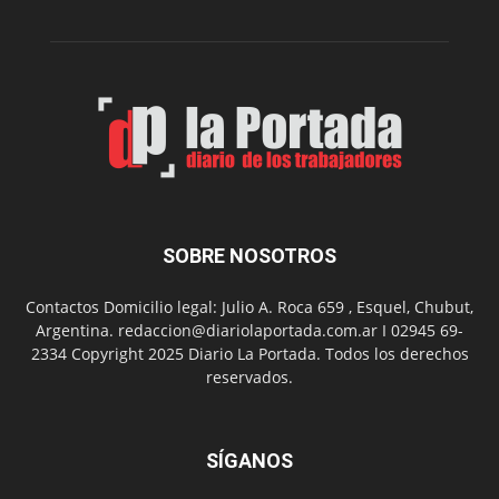
de
su
Feria
de
Arte
con
presentación
de
libro
y
música
SOBRE NOSOTROS
en
vivo
Contactos Domicilio legal: Julio A. Roca 659 , Esquel, Chubut,
Argentina. redaccion@diariolaportada.com.ar I 02945 69-
2334 Copyright 2025 Diario La Portada. Todos los derechos
reservados.
SÍGANOS