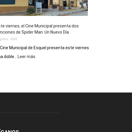
de
reuniones
y
eventos
te viernes, el Cine Municipal presenta dos
deportivos
nciones de Spider Man: Un Nuevo Día
agosto, 2026
 Cine Municipal de Esquel presenta este viernes
:
a doble...
Leer más
Este
viernes,
el
Cine
Municipal
presenta
dos
funciones
de
Spider
Man:
Un