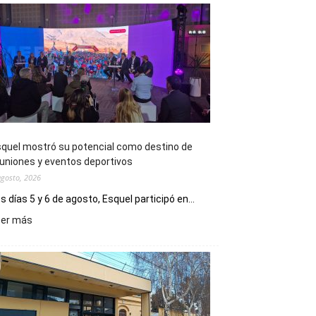
quel mostró su potencial como destino de
uniones y eventos deportivos
agosto, 2026
s días 5 y 6 de agosto, Esquel participó en...
:
eer más
Esquel
mostró
su
potencial
como
destino