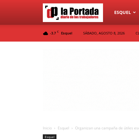
Diario
ESQUEL
C
-3.7
SÁBADO, AGOSTO 8, 2026
C
Esquel
La
Portada
Inicio
Esquel
Organizan una campaña de útiles esc
Esquel