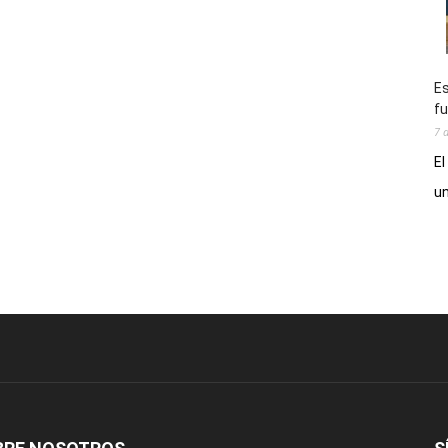
Es
fu
7 
El
un