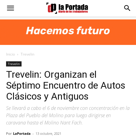
Diario
La
Inicio
Trevelin
Portada
Trevelin
Trevelin: Organizan el
Séptimo Encuentro de Autos
Clásicos y Antiguos
Se llevará a cabo el 6 de noviembre con concentración en la
Plaza del Pueblo del Molino para luego dirigirse en
caravana hasta el Molino Nant Fach.
Por
LaPortada
-
13 octubre, 2021