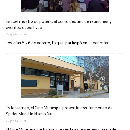
Esquel mostró su potencial como destino de reuniones y
eventos deportivos
7 agosto, 2026
:
Los días 5 y 6 de agosto, Esquel participó en...
Leer más
Esquel
mostró
su
potencial
como
destino
de
reuniones
y
eventos
Este viernes, el Cine Municipal presenta dos funciones de
deportivos
Spider Man: Un Nuevo Día
7 agosto, 2026
El Cine Municipal de Esquel presenta este viernes una doble...